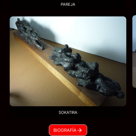
PAREJA
SOKATIRA
BIOGRAFÍA