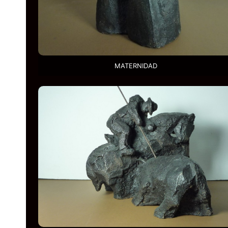
MATERNIDAD