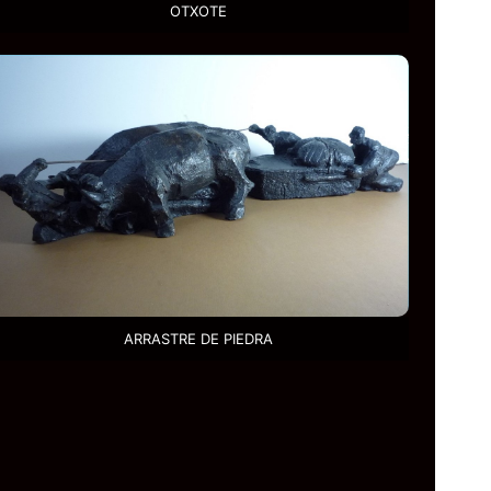
OTXOTE
ARRASTRE DE PIEDRA