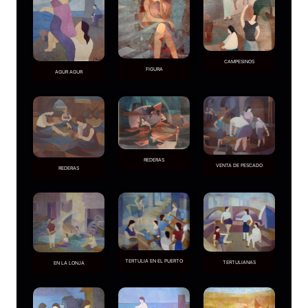
CAMPESINOS
FIGURA
AGUR AGUR
REDERAS
VENTA DE PESCADO
REDERAS
TERTULIA EN EL PUERTO
TERTULIANAS
EN LA LONJA