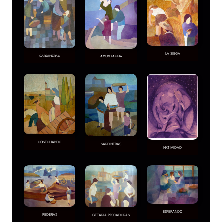
LA SIEGA
SARDINERAS
AGUR JAUNA
COSECHANDO
SARDINERAS
NATIVIDAD
ESPERANDO
REDERAS
GETARIA PESCADORAS